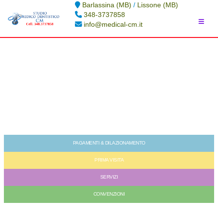
Barlassina (MB)
/
Lissone (MB)
348-3737858
info@medical-cm.it
PAGAMENTI & DILAZIONAMENTO
Piani di pagamento personalizzati con possibilità di dilazionamento
Prima visita odontoiatrica con piano di trattamento e preventivo gratuito.
PRIMA VISITA
Prima visita oculistica scontata.
Autorefrattore-Optometro per test visivi.
SERVIZI
Sistema radiografico e Ortopantomografia (Panoramica).
CONVENZIONI
Piani di cura personalizzati in convenzione con fondi lavorativi.