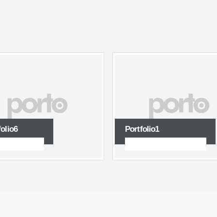
folio6
Portfolio1
NDS, WEBSITES
BRANDS, LOGOS, WEBSITES